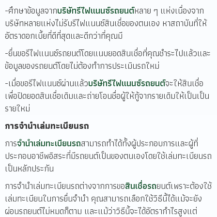
-ศึกษาข้อมูลจาก
บริษัทรีไฟแนนซ์รถยนต์
หลาย ๆ แห่งเนื่องจาก
บริษัทหลายแห่งไม่รับรีไฟแนนซ์สินเชื่อของตนเอง หาสถาบันที่ให้
อัตราดอกเบี้ยที่ดีที่สุดและดีกว่าที่คุณมี
-ยื่นขอรีไฟแนนซ์รถยนต์โดยแนบยอดสินเชื่อที่คุณชำระไปแล้วและ
ข้อมูลของรถยนต์โดยไม่ต้องทำการประเมินรถใหม่
-เมื่อขอรีไฟแนนซ์ผ่านแล้ว
บริษัทรีไฟแนนซ์รถยนต์
จะให้สินเชื่อ
เพื่อปิดยอดสินเชื่อเดิมและถ่ายโอนชื่อผู้ให้กู้จากรายเดิมให้เป็นเป็น
รายใหม่
การจำนำเล่มทะเบียนรถ
การ
จำนำเล่มทะเบียนรถ
สามารถทำได้ทั้งผู้ประกอบการและผู้ที่
ประกอบอาชีพอิสระที่มีรถยนต์เป็นของตนเองโดยใช้เล่มทะเบียนรถ
เป็นหลักประกัน
การจำนำเล่มทะเบียนรถต่างจากการขอ
สินเชื่อรถ
ยนต์เพราะต้องใช้
เล่มทะเบียนในการยื่นจำนำ คุณสามารถเลือกใช้วิธีนี้ได้แม้จะยัง
ผ่อนรถยนต์ไม่หมดก็ตาม และแม้ว่าวิธีนี้จะได้อัตรากำไรสูงแต่